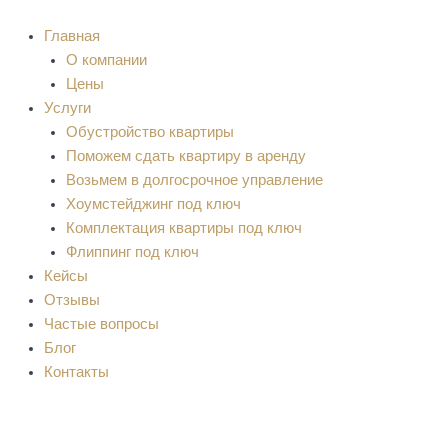
Перейти
Навигация
к
по
Главная
содержимому
записям
О компании
Цены
Услуги
Обустройство квартиры
Поможем сдать квартиру в аренду
Возьмем в долгосрочное управление
Хоумстейджинг под ключ
Комплектация квартиры под ключ
Флиппинг под ключ
Кейсы
Отзывы
Частые вопросы
Блог
Контакты